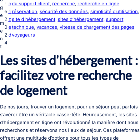
r
o
du support client
, 
recherche
, 
recherche en ligne
, 
g
e
ri
réservation
, 
sécurité des données
, 
simplicité d’utilisation
,
e
2
z
site d hébergement
, 
sites d’hébergement
, 
support
m
0
e
technique
, 
vacances
, 
vitesse de chargement des pages
, 
e
2
d
voyageurs
n
4
t
Les sites d’hébergement :
facilitez votre recherche
de logement
De nos jours, trouver un logement pour un séjour peut parfois
s’avérer être un véritable casse-tête. Heureusement, les sites
d’hébergement en ligne ont révolutionné la manière dont nous
recherchons et réservons nos lieux de séjour. Ces plateformes
offrent une multitude d’options pour tous les types de