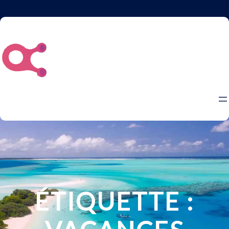
Aller
au
contenu
ÉTIQUETTE :