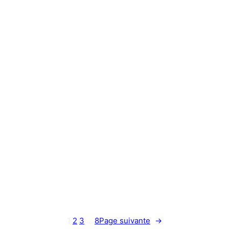
1
2
3
…
8
Page suivante
→