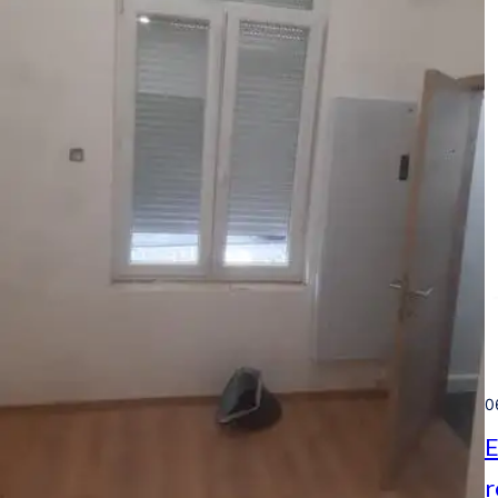
06
E
r