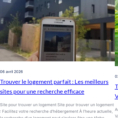
06 avril 2026
0
Trouver le logement parfait : Les meilleurs
T
sites pour une recherche efficace
V
Site pour trouver un logement Site pour trouver un logement
A
: Facilitez votre recherche d’hébergement À l’heure actuelle,
V
la recherche d’un logement peut s’avérer être une tâche