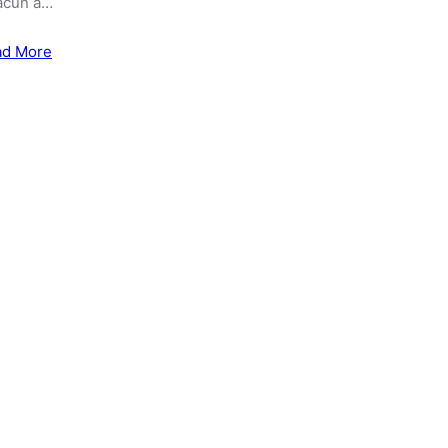
acun a…
ad More