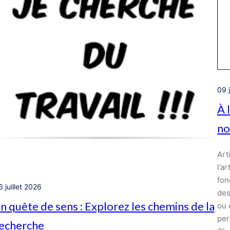
09 
À 
no
Art
l’a
fon
 juillet 2026
des
n quête de sens : Explorez les chemins de la
ou 
per
echerche