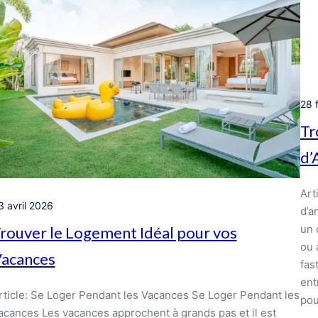
28 
Tr
d’
Art
3 avril 2026
d’a
un 
rouver le Logement Idéal pour vos
ou 
acances
fas
ent
rticle: Se Loger Pendant les Vacances Se Loger Pendant les
po
acances Les vacances approchent à grands pas et il est