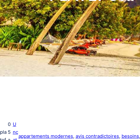
0
U
pla
5
nc
appartements modernes
, 
avis contradictoires
, 
besoins
tef
a
at