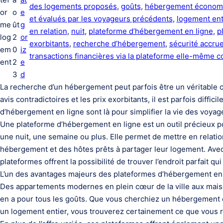
des logements proposés
, 
goûts
, 
hébergement économ
or
o
e
et évalués par les voyageurs précédents
, 
logement ent
me
ût
g
en relation
, 
nuit
, 
plateforme d’hébergement en ligne
, 
p
log
2
or
exorbitants
, 
recherche d’hébergement
, 
sécurité accrue
em
0
iz
transactions financières via la plateforme elle-même 
ent
2
e
3
d
La recherche d’un hébergement peut parfois être un véritable cas
avis contradictoires et les prix exorbitants, il est parfois diffi
d’hébergement en ligne sont là pour simplifier la vie des voyag
Une plateforme d’hébergement en ligne est un outil précieux po
une nuit, une semaine ou plus. Elle permet de mettre en relati
hébergement et des hôtes prêts à partager leur logement. Avec
plateformes offrent la possibilité de trouver l’endroit parfait q
L’un des avantages majeurs des plateformes d’hébergement en l
Des appartements modernes en plein cœur de la ville aux maiso
en a pour tous les goûts. Que vous cherchiez un hébergement
un logement entier, vous trouverez certainement ce que vous 