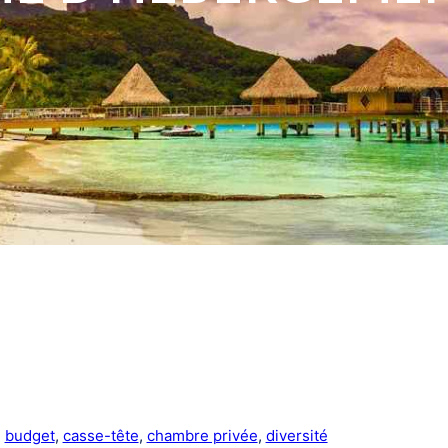
, 
budget
, 
casse-tête
, 
chambre privée
, 
diversité