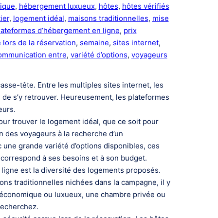
ique
, 
hébergement luxueux
, 
hôtes
, 
hôtes vérifiés
ier
, 
logement idéal
, 
maisons traditionnelles
, 
mise
lateformes d’hébergement en ligne
, 
prix
 lors de la réservation
, 
semaine
, 
sites internet
, 
communication entre
, 
variété d’options
, 
voyageurs
se-tête. Entre les multiples sites internet, les
cile de s’y retrouver. Heureusement, les plateformes
eurs.
ur trouver le logement idéal, que ce soit pour
on des voyageurs à la recherche d’un
 une grande variété d’options disponibles, ces
ui correspond à ses besoins et à son budget.
igne est la diversité des logements proposés.
ns traditionnelles nichées dans la campagne, il y
 économique ou luxueux, une chambre privée ou
recherchez.