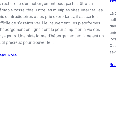
a recherche d’un hébergement peut parfois être un
éritable casse-tête. Entre les multiples sites internet, les
La 
vis contradictoires et les prix exorbitants, il est parfois
aut
ifficile de s’y retrouver. Heureusement, les plateformes
dan
’hébergement en ligne sont là pour simplifier la vie des
uni
oyageurs. Une plateforme d’hébergement en ligne est un
loc
util précieux pour trouver le…
Que
sa
ead More
Re