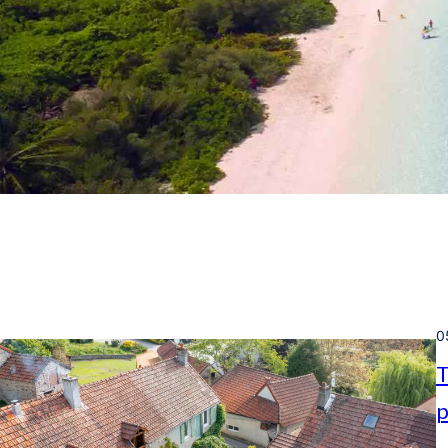
0
T
p