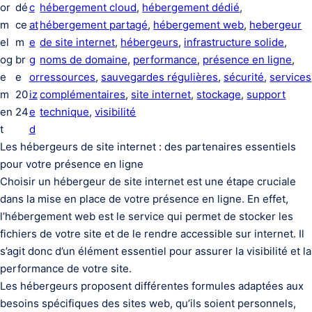
or
dé
c
hébergement cloud
, 
hébergement dédié
, 
m
ce
at
hébergement partagé
, 
hébergement web
, 
hebergeur
el
m
e
de site internet
, 
hébergeurs
, 
infrastructure solide
, 
og
br
g
noms de domaine
, 
performance
, 
présence en ligne
, 
e
e
or
ressources
, 
sauvegardes régulières
, 
sécurité
, 
services
m
20
iz
complémentaires
, 
site internet
, 
stockage
, 
support
en
24
e
technique
, 
visibilité
t
d
Les hébergeurs de site internet : des partenaires essentiels
pour votre présence en ligne
Choisir un hébergeur de site internet est une étape cruciale
dans la mise en place de votre présence en ligne. En effet,
l’hébergement web est le service qui permet de stocker les
fichiers de votre site et de le rendre accessible sur internet. Il
s’agit donc d’un élément essentiel pour assurer la visibilité et la
performance de votre site.
Les hébergeurs proposent différentes formules adaptées aux
besoins spécifiques des sites web, qu’ils soient personnels,