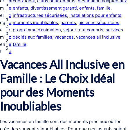
or
at
choix idéal
, 
clubs pour enfants
, 
destination adaptée aux
u
m
e
enfants
, 
divertissement garanti
, 
enfants
, 
famille
, 
i
el
g
infrastructures sécurisées
, 
installations pour enfants
, 
n
og
o
moments inoubliables
, 
parents
, 
piscines sécurisées
, 
2
e
ri
programme d’animation
, 
séjour tout compris
, 
services
0
m
z
dédiés aux familles
, 
vacances
, 
vacances all inclusive
2
en
e
famille
5
t
d
Vacances All Inclusive en
Famille : Le Choix Idéal
pour des Moments
Inoubliables
Les vacances en famille sont des moments précieux où l’on
crée des souvenirs inoubliables. Pour que ces instants soient