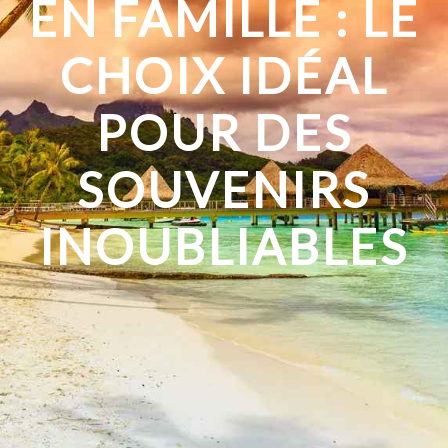
EN FAMILLE : LE
CHOIX IDÉAL
POUR DES
SOUVENIRS
INOUBLIABLES