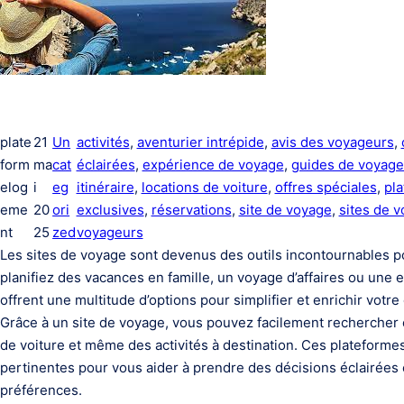
plate
21
Un
activités
, 
aventurier intrépide
, 
avis des voyageurs
, 
form
ma
cat
éclairées
, 
expérience de voyage
, 
guides de voyage
elog
i
eg
itinéraire
, 
locations de voiture
, 
offres spéciales
, 
pla
eme
20
ori
exclusives
, 
réservations
, 
site de voyage
, 
sites de 
nt
25
zed
voyageurs
Les sites de voyage sont devenus des outils incontournables 
planifiez des vacances en famille, un voyage d’affaires ou une
offrent une multitude d’options pour simplifier et enrichir votr
Grâce à un site de voyage, vous pouvez facilement rechercher e
de voiture et même des activités à destination. Ces plateforme
pertinentes pour vous aider à prendre des décisions éclairées e
préférences.