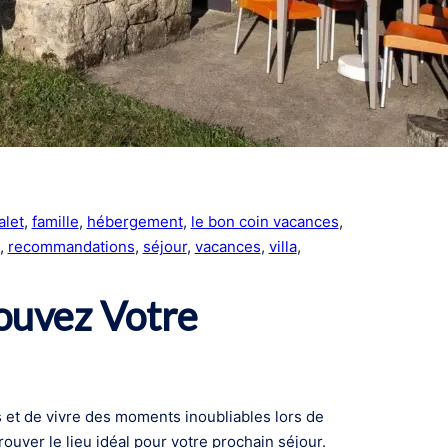
alet
, 
famille
, 
hébergement
, 
le bon coin vacances
, 
, 
recommandations
, 
séjour
, 
vacances
, 
villa
, 
rouvez Votre
 et de vivre des moments inoubliables lors de
ouver le lieu idéal pour votre prochain séjour.