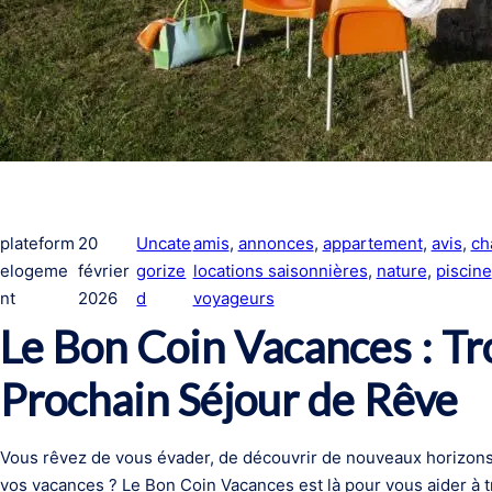
plateform
20
Uncate
amis
, 
annonces
, 
appartement
, 
avis
, 
ch
elogeme
février
gorize
locations saisonnières
, 
nature
, 
piscine
nt
2026
d
voyageurs
Le Bon Coin Vacances : T
Prochain Séjour de Rêve
Vous rêvez de vous évader, de découvrir de nouveaux horizons
vos vacances ? Le Bon Coin Vacances est là pour vous aider à tr