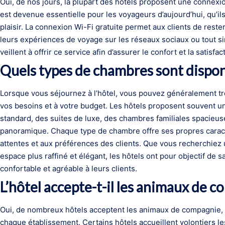
Oui, de nos jours, la plupart des hôtels proposent une connexio
est devenue essentielle pour les voyageurs d’aujourd’hui, qu’il
plaisir. La connexion Wi-Fi gratuite permet aux clients de reste
leurs expériences de voyage sur les réseaux sociaux ou tout sim
veillent à offrir ce service afin d’assurer le confort et la satisfa
Quels types de chambres sont disponi
Lorsque vous séjournez à l’hôtel, vous pouvez généralement t
vos besoins et à votre budget. Les hôtels proposent souvent un
standard, des suites de luxe, des chambres familiales spacie
panoramique. Chaque type de chambre offre ses propres carac
attentes et aux préférences des clients. Que vous recherchiez
espace plus raffiné et élégant, les hôtels ont pour objectif de sa
confortable et agréable à leurs clients.
L’hôtel accepte-t-il les animaux de c
Oui, de nombreux hôtels acceptent les animaux de compagnie, m
chaque établissement. Certains hôtels accueillent volontiers l