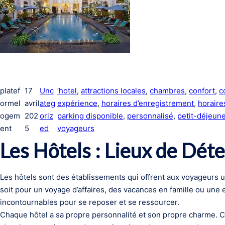
platef
17
Unc
‘hotel
, 
attractions locales
, 
chambres
, 
confort
, 
c
ormel
avril
ateg
expérience
, 
horaires d’enregistrement
, 
horaire
ogem
202
oriz
parking disponible
, 
personnalisé
, 
petit-déjeune
ent
5
ed
voyageurs
Les Hôtels : Lieux de Dét
Les hôtels sont des établissements qui offrent aux voyageurs un
soit pour un voyage d’affaires, des vacances en famille ou une 
incontournables pour se reposer et se ressourcer.
Chaque hôtel a sa propre personnalité et son propre charme. Ce