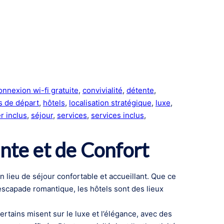
onnexion wi-fi gratuite
, 
convivialité
, 
détente
, 
s de départ
, 
hôtels
, 
localisation stratégique
, 
luxe
, 
r inclus
, 
séjour
, 
services
, 
services inclus
, 
ente et de Confort
 lieu de séjour confortable et accueillant. Que ce
escapade romantique, les hôtels sont des lieux
rtains misent sur le luxe et l’élégance, avec des