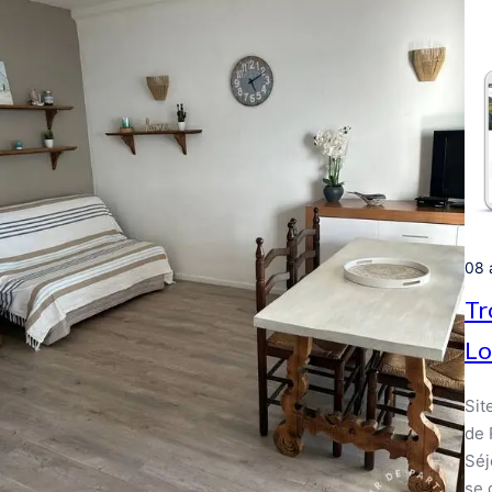
08 
Tr
Lo
Sit
de 
Séj
se 