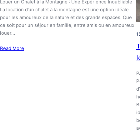
Louer un Chalet à la Montagne : Une Expérience Inoubliable
La location d’un chalet à la montagne est une option idéale
pour les amoureux de la nature et des grands espaces. Que
ce soit pour un séjour en famille, entre amis ou en amoureux,
louer…
1
T
Read More
I
P
P
d
h
B
i
b
a