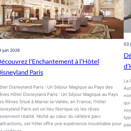
03 
9 juin 2026
Dé
écouvrez l’Enchantement à l’Hôtel
d’
isneyland Paris
La 
ôtel Disneyland Paris : Un Séjour Magique au Pays des
Aut
êves Hôtel Disneyland Paris : Un Séjour Magique au Pays
nom
es Rêves Situé à Marne-la-Vallée, en France, l’hôtel
qui
isneyland Paris est un lieu féerique où les rêves
voy
eviennent réalité. Niché au cœur du célèbre parc
typ
’attractions, cet hôtel offre une expérience inoubliable pour
pas
es visiteurs…