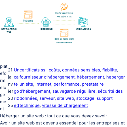
plat
21
Un
certificats ssl
, 
coûts
, 
données sensibles
, 
fiabilité
, 
efo
ja
ca
fournisseur d’hébergement
, 
hébergement
, 
heberger
rm
nv
te
un site
, 
internet
, 
performance
, 
prestataire
elo
ier
go
d’hébergement
, 
sauvegarde régulière
, 
sécurité des
ge
20
riz
données
, 
serveur
, 
site web
, 
stockage
, 
support
me
25
ed
technique
, 
vitesse de chargement
nt
Héberger un site web : tout ce que vous devez savoir
Avoir un site web est devenu essentiel pour les entreprises et