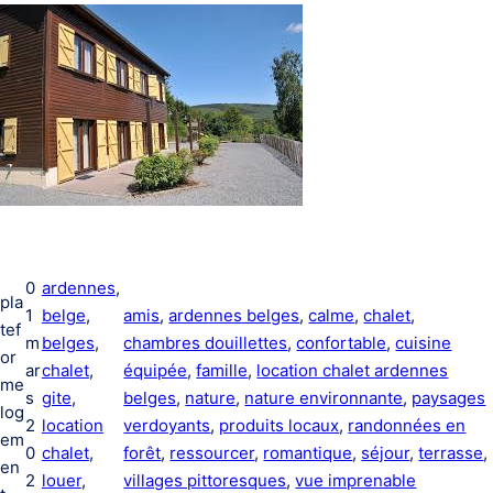
0
ardennes
, 
pla
1
belge
, 
amis
, 
ardennes belges
, 
calme
, 
chalet
, 
tef
m
belges
, 
chambres douillettes
, 
confortable
, 
cuisine
or
ar
chalet
, 
équipée
, 
famille
, 
location chalet ardennes
me
s
gite
, 
belges
, 
nature
, 
nature environnante
, 
paysages
log
2
location
verdoyants
, 
produits locaux
, 
randonnées en
em
0
chalet
, 
forêt
, 
ressourcer
, 
romantique
, 
séjour
, 
terrasse
, 
en
2
louer
, 
villages pittoresques
, 
vue imprenable