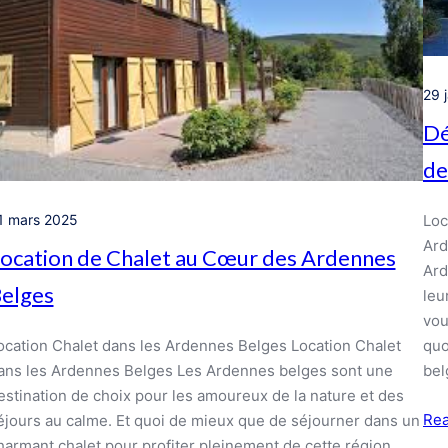
29 
Dé
de
1 mars 2025
Loc
Ard
ocation de Chalet au Cœur des Ardennes
Ard
elges
leu
vou
ocation Chalet dans les Ardennes Belges Location Chalet
quo
ans les Ardennes Belges Les Ardennes belges sont une
bel
estination de choix pour les amoureux de la nature et des
Re
éjours au calme. Et quoi de mieux que de séjourner dans un
harmant chalet pour profiter pleinement de cette région