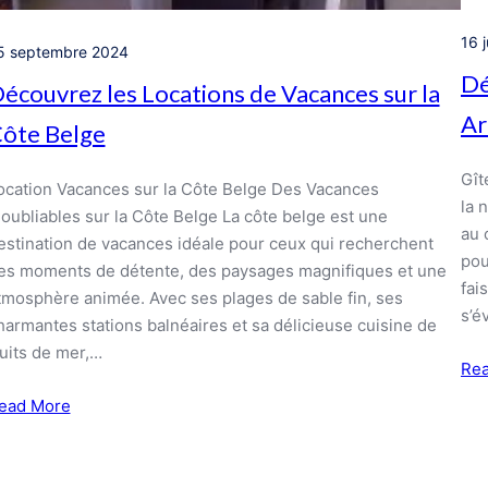
16 j
5 septembre 2024
Dé
écouvrez les Locations de Vacances sur la
Ar
ôte Belge
Gît
ocation Vacances sur la Côte Belge Des Vacances
la 
noubliables sur la Côte Belge La côte belge est une
au 
estination de vacances idéale pour ceux qui recherchent
pou
es moments de détente, des paysages magnifiques et une
fai
tmosphère animée. Avec ses plages de sable fin, ses
s’é
harmantes stations balnéaires et sa délicieuse cuisine de
ruits de mer,…
Re
ead More