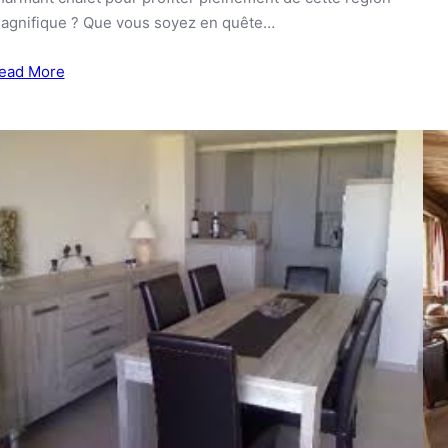
agnifique ? Que vous soyez en quête…
ead More