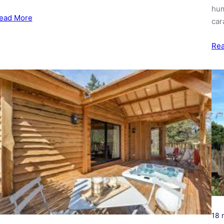
hum
ead More
car
Re
18 