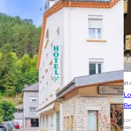
01 
Lo
Be
Loc
dan