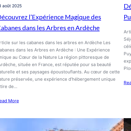
Dé
3 août 2025
Pu
écouvrez l’Expérience Magique des
abanes dans les Arbres en Ardèche
Art
Séj
rticle sur les cabanes dans les arbres en Ardèche Les
cél
abanes dans les Arbres en Ardèche : Une Expérience
Puy
nique au Cœur de la Nature La région pittoresque de
exp
’Ardèche, située en France, est réputée pour sa beauté
Pl
aturelle et ses paysages époustouflants. Au cœur de cette
ature préservée, une expérience d’hébergement unique
Re
ttire de…
ead More