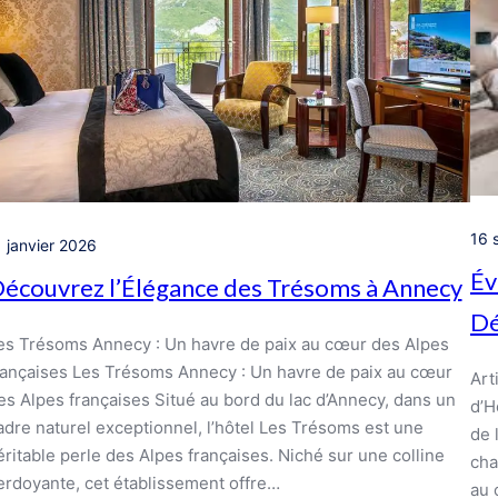
16 
1 janvier 2026
Év
écouvrez l’Élégance des Trésoms à Annecy
Dé
es Trésoms Annecy : Un havre de paix au cœur des Alpes
rançaises Les Trésoms Annecy : Un havre de paix au cœur
Art
es Alpes françaises Situé au bord du lac d’Annecy, dans un
d’H
adre naturel exceptionnel, l’hôtel Les Trésoms est une
de 
éritable perle des Alpes françaises. Niché sur une colline
cha
erdoyante, cet établissement offre…
au 