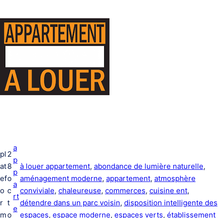
a
pl
2
p
at
8
à louer appartement
, 
abondance de lumière naturelle
, 
p
ef
o
aménagement moderne
, 
appartement
, 
atmosphère
a
o
c
conviviale
, 
chaleureuse
, 
commerces
, 
cuisine ent
, 
rt
r
t
détendre dans un parc voisin
, 
disposition intelligente des
e
m
o
espaces
, 
espace moderne
, 
espaces verts
, 
établissement