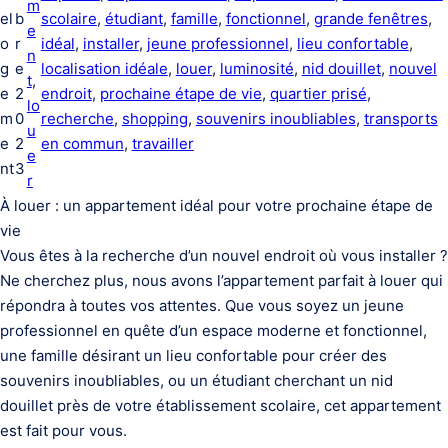
m
el
b
scolaire
, 
étudiant
, 
famille
, 
fonctionnel
, 
grande fenêtres
, 
e
o
r
idéal
, 
installer
, 
jeune professionnel
, 
lieu confortable
, 
n
g
e
localisation idéale
, 
louer
, 
luminosité
, 
nid douillet
, 
nouvel
t
, 
e
2
endroit
, 
prochaine étape de vie
, 
quartier prisé
, 
lo
m
0
recherche
, 
shopping
, 
souvenirs inoubliables
, 
transports
u
e
2
en commun
, 
travailler
e
nt
3
r
À louer : un appartement idéal pour votre prochaine étape de
vie
Vous êtes à la recherche d’un nouvel endroit où vous installer ?
Ne cherchez plus, nous avons l’appartement parfait à louer qui
répondra à toutes vos attentes. Que vous soyez un jeune
professionnel en quête d’un espace moderne et fonctionnel,
une famille désirant un lieu confortable pour créer des
souvenirs inoubliables, ou un étudiant cherchant un nid
douillet près de votre établissement scolaire, cet appartement
est fait pour vous.