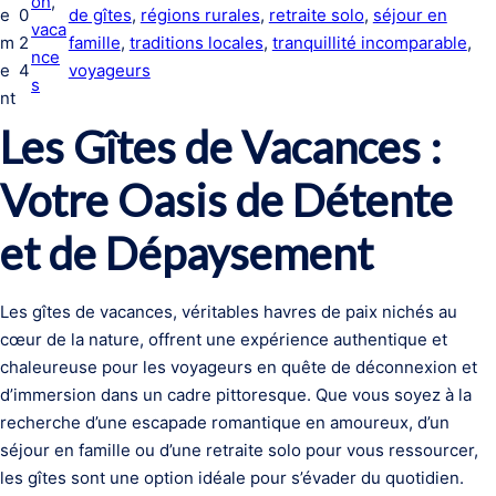
on
, 
e
0
de gîtes
, 
régions rurales
, 
retraite solo
, 
séjour en
vaca
m
2
famille
, 
traditions locales
, 
tranquillité incomparable
, 
nce
e
4
voyageurs
s
nt
Les Gîtes de Vacances :
Votre Oasis de Détente
et de Dépaysement
Les gîtes de vacances, véritables havres de paix nichés au
cœur de la nature, offrent une expérience authentique et
chaleureuse pour les voyageurs en quête de déconnexion et
d’immersion dans un cadre pittoresque. Que vous soyez à la
recherche d’une escapade romantique en amoureux, d’un
séjour en famille ou d’une retraite solo pour vous ressourcer,
les gîtes sont une option idéale pour s’évader du quotidien.