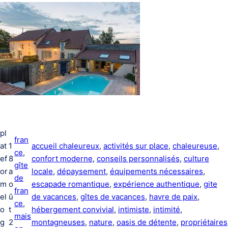
pl
fran
at
1
accueil chaleureux
, 
activités sur place
, 
chaleureuse
, 
ce
, 
ef
8
confort moderne
, 
conseils personnalisés
, 
culture
gîte
or
a
locale
, 
dépaysement
, 
équipements nécessaires
, 
de
m
o
escapade romantique
, 
expérience authentique
, 
gite
fran
el
û
de vacances
, 
gîtes de vacances
, 
havre de paix
, 
ce
, 
o
t
hébergement convivial
, 
intimiste
, 
intimité
, 
mais
g
2
montagneuses
, 
nature
, 
oasis de détente
, 
propriétaires