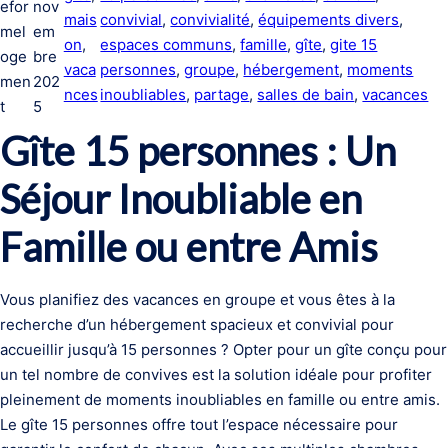
efor
nov
mais
convivial
, 
convivialité
, 
équipements divers
, 
mel
em
on
, 
espaces communs
, 
famille
, 
gîte
, 
gite 15
oge
bre
vaca
personnes
, 
groupe
, 
hébergement
, 
moments
men
202
nces
inoubliables
, 
partage
, 
salles de bain
, 
vacances
t
5
Gîte 15 personnes : Un
Séjour Inoubliable en
Famille ou entre Amis
Vous planifiez des vacances en groupe et vous êtes à la
recherche d’un hébergement spacieux et convivial pour
accueillir jusqu’à 15 personnes ? Opter pour un gîte conçu pour
un tel nombre de convives est la solution idéale pour profiter
pleinement de moments inoubliables en famille ou entre amis.
Le gîte 15 personnes offre tout l’espace nécessaire pour