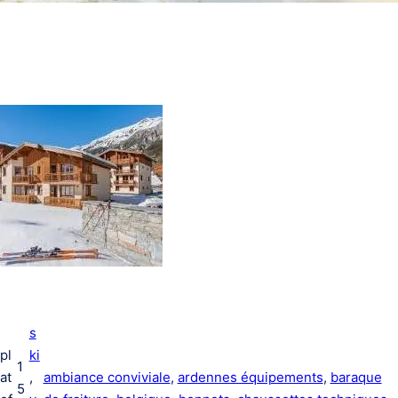
s
pl
ki
1
at
, 
ambiance conviviale
, 
ardennes équipements
, 
baraque
5