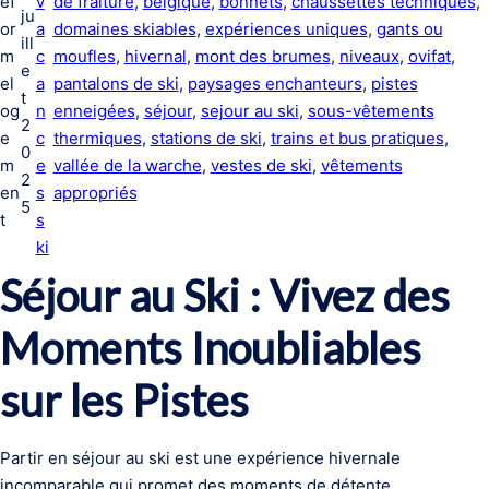
ef
v
de fraiture
, 
belgique
, 
bonnets
, 
chaussettes techniques
, 
ju
or
a
domaines skiables
, 
expériences uniques
, 
gants ou
ill
m
c
moufles
, 
hivernal
, 
mont des brumes
, 
niveaux
, 
ovifat
, 
e
el
a
pantalons de ski
, 
paysages enchanteurs
, 
pistes
t
og
n
enneigées
, 
séjour
, 
sejour au ski
, 
sous-vêtements
2
e
c
thermiques
, 
stations de ski
, 
trains et bus pratiques
, 
0
m
e
vallée de la warche
, 
vestes de ski
, 
vêtements
2
en
s
appropriés
5
t
s
ki
Séjour au Ski : Vivez des
Moments Inoubliables
sur les Pistes
Partir en séjour au ski est une expérience hivernale
incomparable qui promet des moments de détente,