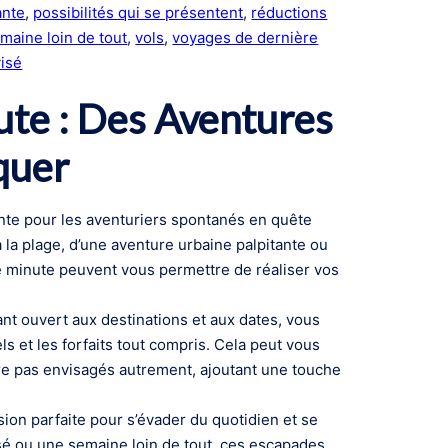
ante
, 
possibilités qui se présentent
, 
réductions
maine loin de tout
, 
vols
, 
voyages de dernière
isé
te : Des Aventures
quer
nte pour les aventuriers spontanés en quête
la plage, d’une aventure urbaine palpitante ou
re minute peuvent vous permettre de réaliser vos
tant ouvert aux destinations et aux dates, vous
ls et les forfaits tout compris. Cela peut vous
re pas envisagés autrement, ajoutant une touche
ion parfaite pour s’évader du quotidien et se
é ou une semaine loin de tout, ces escapades