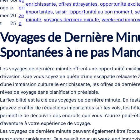
enrichissante
, 
offres attrayantes
, 
opportunité excit
oge
e
ori
importantes
, 
saisir l’opportunité au bon moment
, 
se
men
20
ze
minute
, 
voyages derniere minute
, 
week-end improv
t
25
d
Voyages de Dernière Minu
Spontanées à ne pas Man
Les voyages de dernière minute offrent une opportunité excita
d’évasion. Que vous soyez en quête d’une escapade relaxante à 
d’une immersion culturelle enrichissante, les offres de derniè
rêves de voyage sans planification préalable.
La flexibilité est la clé des voyages de dernière minute. En res
pouvez profiter de réductions importantes sur les vols, les hôte
permettre de découvrir des endroits que vous n’auriez peut-êt
d’aventure à votre expérience de voyage.
Les voyages de dernière minute peuvent également être l’occas
ressourcer rapidement. Que ce soit pour un week-end improvis