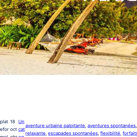
plat
18
Un
aventure urbaine palpitante
, 
aventures spontanées
efor
oct
cat
relaxante
, 
escapades spontanées
, 
flexibilité
, 
forfai
mel
obr
eg