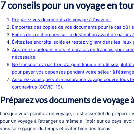
7 conseils pour un voyage en tou
Préparez vos documents de voyage à l’avance.
Emportez des copies de vos documents pour le cas où ils
Faites des recherches sur la destination avant de partir af
Évitez les endroits isolés et restez vigilant dans les lieux 
Apprenez quelques mots et phrases en français pour comm
nécessaire.
Ne transportez pas trop d’argent liquide et utilisez plut
pour payer vos dépenses pendant votre séjour à l’étrange
Assurez-vous que votre assurance voyage couvre tous les
coronavirus (COVID-19).
Préparez vos documents de voyage à 
Lorsque vous planifiez un voyage, il est essentiel de préparer
pour un voyage à l’étranger ou même à l’intérieur du pays, avo
vous faire gagner du temps et éviter bien des tracas.