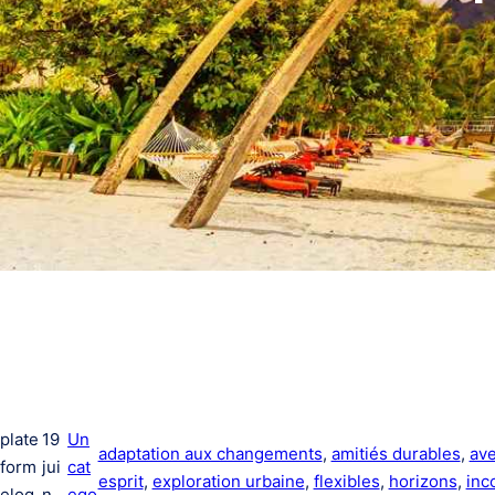
plate
19
Un
adaptation aux changements
, 
amitiés durables
, 
av
form
jui
cat
esprit
, 
exploration urbaine
, 
flexibles
, 
horizons
, 
inc
elog
n
ego