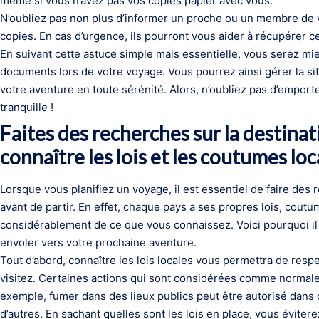
même si vous n’avez pas vos copies papier avec vous.
N’oubliez pas non plus d’informer un proche ou un membre de v
copies. En cas d’urgence, ils pourront vous aider à récupérer c
En suivant cette astuce simple mais essentielle, vous serez mi
documents lors de votre voyage. Vous pourrez ainsi gérer la sit
votre aventure en toute sérénité. Alors, n’oubliez pas d’emport
tranquille !
Faites des recherches sur la destinat
connaître les lois et les coutumes loc
Lorsque vous planifiez un voyage, il est essentiel de faire des
avant de partir. En effet, chaque pays a ses propres lois, coutu
considérablement de ce que vous connaissez. Voici pourquoi il 
envoler vers votre prochaine aventure.
Tout d’abord, connaître les lois locales vous permettra de resp
visitez. Certaines actions qui sont considérées comme normales
exemple, fumer dans des lieux publics peut être autorisé dans c
d’autres. En sachant quelles sont les lois en place, vous évite