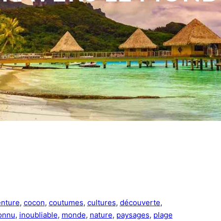
enture
, 
cocon
, 
coutumes
, 
cultures
, 
découverte
, 
onnu
, 
inoubliable
, 
monde
, 
nature
, 
paysages
, 
plage