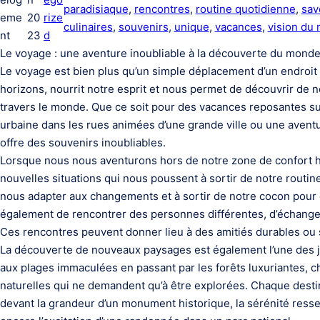
paradisiaque
, 
rencontres
, 
routine quotidienne
, 
sav
eme
20
rize
culinaires
, 
souvenirs
, 
unique
, 
vacances
, 
vision du
nt
23
d
Le voyage : une aventure inoubliable à la découverte du mond
Le voyage est bien plus qu’un simple déplacement d’un endroit à
horizons, nourrit notre esprit et nous permet de découvrir de 
travers le monde. Que ce soit pour des vacances reposantes su
urbaine dans les rues animées d’une grande ville ou une avent
offre des souvenirs inoubliables.
Lorsque nous nous aventurons hors de notre zone de confort 
nouvelles situations qui nous poussent à sortir de notre routin
nous adapter aux changements et à sortir de notre cocon pour
également de rencontrer des personnes différentes, d’échanger
Ces rencontres peuvent donner lieu à des amitiés durables ou 
La découverte de nouveaux paysages est également l’une des
aux plages immaculées en passant par les forêts luxuriantes, 
naturelles qui ne demandent qu’à être explorées. Chaque destina
devant la grandeur d’un monument historique, la sérénité resse