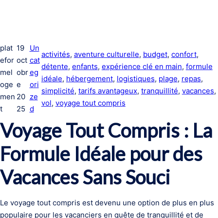
plat
19
Un
activités
, 
aventure culturelle
, 
budget
, 
confort
, 
efor
oct
cat
détente
, 
enfants
, 
expérience clé en main
, 
formule
mel
obr
eg
idéale
, 
hébergement
, 
logistiques
, 
plage
, 
repas
, 
oge
e
ori
simplicité
, 
tarifs avantageux
, 
tranquillité
, 
vacances
, 
men
20
ze
vol
, 
voyage tout compris
t
25
d
Voyage Tout Compris : La
Formule Idéale pour des
Vacances Sans Souci
Le voyage tout compris est devenu une option de plus en plus
populaire pour les vacanciers en quête de tranquillité et de