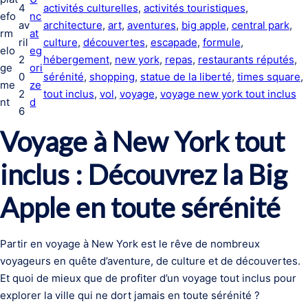
4
activités culturelles
, 
activités touristiques
, 
efo
nc
av
architecture
, 
art
, 
aventures
, 
big apple
, 
central park
, 
rm
at
ril
culture
, 
découvertes
, 
escapade
, 
formule
, 
elo
eg
2
hébergement
, 
new york
, 
repas
, 
restaurants réputés
, 
ge
ori
0
sérénité
, 
shopping
, 
statue de la liberté
, 
times square
, 
me
ze
2
tout inclus
, 
vol
, 
voyage
, 
voyage new york tout inclus
nt
d
6
Voyage à New York tout
inclus : Découvrez la Big
Apple en toute sérénité
Partir en voyage à New York est le rêve de nombreux
voyageurs en quête d’aventure, de culture et de découvertes.
Et quoi de mieux que de profiter d’un voyage tout inclus pour
explorer la ville qui ne dort jamais en toute sérénité ?