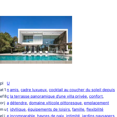
pl
U
at
1
n
amis
, 
cadre luxueux
, 
cocktail au coucher du soleil depuis
ef
8
c
la terrasse panoramique d’une villa privée
, 
confort
, 
or
j
a
détendre
, 
domaine viticole pittoresque
, 
emplacement
m
u
t
idyllique
, 
équipements de loisirs
, 
famille
, 
flexibilité
el
i
e
incomparable
, 
havres de paix
, 
intimité
, 
jardins paysagers
, 