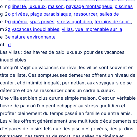
o
n
g
liberté
, 
luxueux
, 
maison
, 
paysage montagneux
, 
piscines
g
2
o
privées
, 
plage paradisiaque
, 
ressourcer
, 
salles de
e
0
ri
cinéma
, 
spas privés
, 
stress quotidien
, 
terrains de sport
, 
m
2
z
vacances inoubliables
, 
villas
, 
vue imprenable sur la
e
3
e
nature environnante
nt
d
Les villas : des havres de paix luxueux pour des vacances
inoubliables
Lorsqu’il s’agit de vacances de rêve, les villas sont souvent en
tête de liste. Ces somptueuses demeures offrent un niveau de
confort et d’intimité inégalé, permettant aux voyageurs de se
détendre et de se ressourcer dans un cadre luxueux.
Une villa est bien plus qu’une simple maison. C’est un véritable
havre de paix où l’on peut échapper au stress quotidien et
profiter pleinement du temps passé en famille ou entre amis.
Les villas offrent généralement une multitude d’équipements et
d’espaces de loisirs tels que des piscines privées, des jardins
paysagers, des terrains de sport, des salles de cinéma et