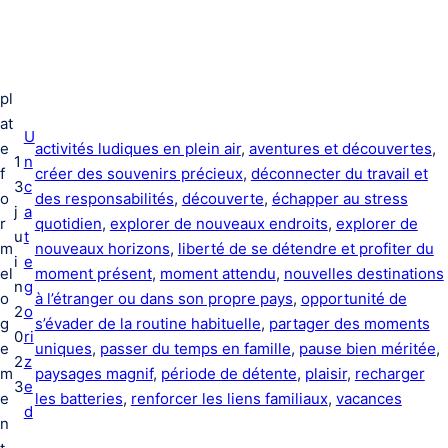
pl
at
U
e
activités ludiques en plein air
, 
aventures et découvertes
, 
1
n
f
créer des souvenirs précieux
, 
déconnecter du travail et
3
c
o
des responsabilités
, 
découverte
, 
échapper au stress
j
a
r
quotidien
, 
explorer de nouveaux endroits
, 
explorer de
u
t
m
nouveaux horizons
, 
liberté de se détendre et profiter du
i
e
el
moment présent
, 
moment attendu
, 
nouvelles destinations
n
g
o
à l’étranger ou dans son propre pays
, 
opportunité de
2
o
g
s’évader de la routine habituelle
, 
partager des moments
0
ri
e
uniques
, 
passer du temps en famille
, 
pause bien méritée
, 
2
z
m
paysages magnif
, 
période de détente
, 
plaisir
, 
recharger
3
e
e
les batteries
, 
renforcer les liens familiaux
, 
vacances
d
n