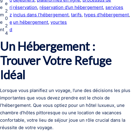
e
e
ri
réservation
, 
réservation d’un hébergement
, 
services
2
m
z
inclus dans l’hébergement
, 
tarifs
, 
types d’hébergement
, 
0
e
e
un hébergement
, 
yourtes
2
nt
d
4
Un Hébergement :
Trouver Votre Refuge
Idéal
Lorsque vous planifiez un voyage, l’une des décisions les plus
importantes que vous devez prendre est le choix de
l’hébergement. Que vous optiez pour un hôtel luxueux, une
chambre d’hôtes pittoresque ou une location de vacances
confortable, votre lieu de séjour joue un rôle crucial dans la
réussite de votre voyage.