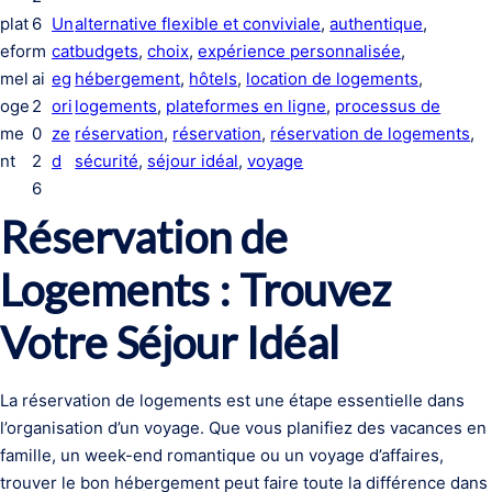
plat
6
Un
alternative flexible et conviviale
, 
authentique
, 
efor
m
cat
budgets
, 
choix
, 
expérience personnalisée
, 
mel
ai
eg
hébergement
, 
hôtels
, 
location de logements
, 
oge
2
ori
logements
, 
plateformes en ligne
, 
processus de
me
0
ze
réservation
, 
réservation
, 
réservation de logements
, 
nt
2
d
sécurité
, 
séjour idéal
, 
voyage
6
Réservation de
Logements : Trouvez
Votre Séjour Idéal
La réservation de logements est une étape essentielle dans
l’organisation d’un voyage. Que vous planifiez des vacances en
famille, un week-end romantique ou un voyage d’affaires,
trouver le bon hébergement peut faire toute la différence dans