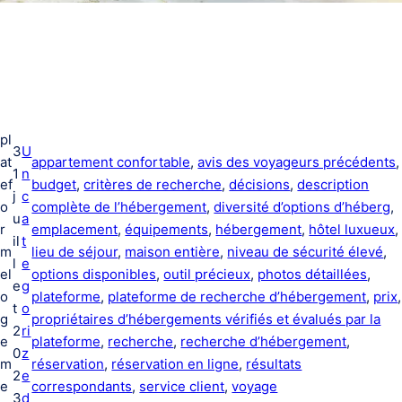
pl
3
U
at
appartement confortable
, 
avis des voyageurs précédents
,
1
n
ef
budget
, 
critères de recherche
, 
décisions
, 
description
j
c
o
complète de l’hébergement
, 
diversité d’options d’héberg
, 
u
a
r
emplacement
, 
équipements
, 
hébergement
, 
hôtel luxueux
,
il
t
m
lieu de séjour
, 
maison entière
, 
niveau de sécurité élevé
, 
l
e
el
options disponibles
, 
outil précieux
, 
photos détaillées
, 
e
g
o
plateforme
, 
plateforme de recherche d’hébergement
, 
prix
t
o
g
propriétaires d’hébergements vérifiés et évalués par la
2
ri
e
plateforme
, 
recherche
, 
recherche d’hébergement
, 
0
z
m
réservation
, 
réservation en ligne
, 
résultats
2
e
e
correspondants
, 
service client
, 
voyage
3
d