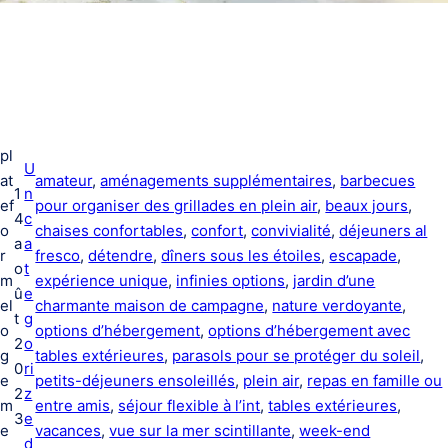
pl
U
at
amateur
, 
aménagements supplémentaires
, 
barbecues
1
n
ef
pour organiser des grillades en plein air
, 
beaux jours
, 
4
c
o
chaises confortables
, 
confort
, 
convivialité
, 
déjeuners al
a
a
r
fresco
, 
détendre
, 
dîners sous les étoiles
, 
escapade
, 
o
t
m
expérience unique
, 
infinies options
, 
jardin d’une
û
e
el
charmante maison de campagne
, 
nature verdoyante
, 
t
g
o
options d’hébergement
, 
options d’hébergement avec
2
o
g
tables extérieures
, 
parasols pour se protéger du soleil
, 
0
ri
e
petits-déjeuners ensoleillés
, 
plein air
, 
repas en famille ou
2
z
m
entre amis
, 
séjour flexible à l’int
, 
tables extérieures
, 
3
e
e
vacances
, 
vue sur la mer scintillante
, 
week-end
d