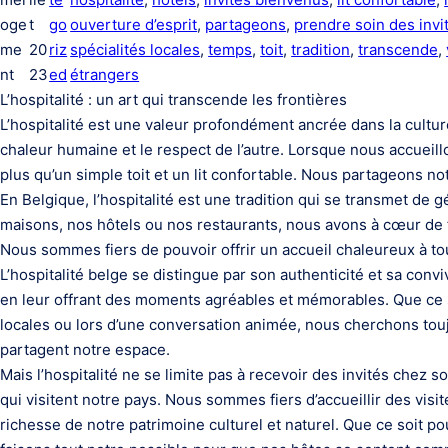
oge
t
go
ouverture d’esprit
, 
partageons
, 
prendre soin des invi
me
20
riz
spécialités locales
, 
temps
, 
toit
, 
tradition
, 
transcende
, 
nt
23
ed
étrangers
L’hospitalité : un art qui transcende les frontières
L’hospitalité est une valeur profondément ancrée dans la culture 
chaleur humaine et le respect de l’autre. Lorsque nous accueill
plus qu’un simple toit et un lit confortable. Nous partageons n
En Belgique, l’hospitalité est une tradition qui se transmet de 
maisons, nos hôtels ou nos restaurants, nous avons à cœur de fa
Nous sommes fiers de pouvoir offrir un accueil chaleureux à to
L’hospitalité belge se distingue par son authenticité et sa conv
en leur offrant des moments agréables et mémorables. Que ce so
locales ou lors d’une conversation animée, nous cherchons touj
partagent notre espace.
Mais l’hospitalité ne se limite pas à recevoir des invités chez 
qui visitent notre pays. Nous sommes fiers d’accueillir des visi
richesse de notre patrimoine culturel et naturel. Que ce soit p