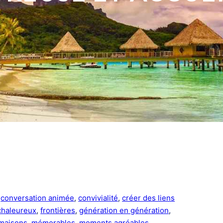
 
conversation animée
, 
convivialité
, 
créer des liens
 chaleureux
, 
frontières
, 
génération en génération
, 
maisons
, 
mémorables
, 
moments agréables
, 