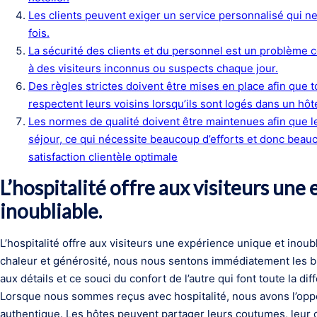
Les clients peuvent exiger un service personnalisé qui ne
fois.
La sécurité des clients et du personnel est un problème con
à des visiteurs inconnus ou suspects chaque jour.
Des règles strictes doivent être mises en place afin que t
respectent leurs voisins lorsqu’ils sont logés dans un h
Les normes de qualité doivent être maintenues afin que le
séjour, ce qui nécessite beaucoup d’efforts et donc beau
satisfaction clientèle optimale
L’hospitalité offre aux visiteurs une
inoubliable.
L’hospitalité offre aux visiteurs une expérience unique et inou
chaleur et générosité, nous nous sentons immédiatement les bie
aux détails et ce souci du confort de l’autre qui font toute la dif
Lorsque nous sommes reçus avec hospitalité, nous avons l’oppo
authentique. Les hôtes peuvent partager leurs coutumes, leur cu