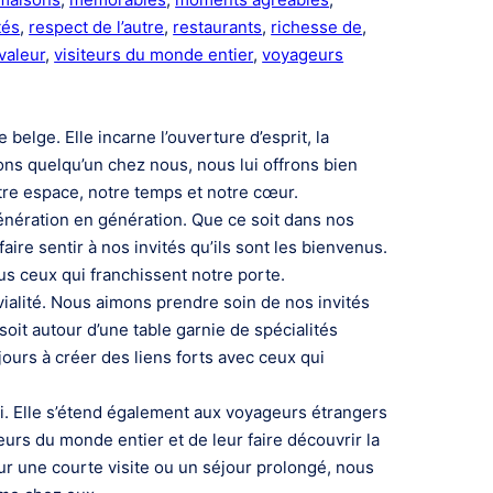
tés
, 
respect de l’autre
, 
restaurants
, 
richesse de
, 
valeur
, 
visiteurs du monde entier
, 
voyageurs
belge. Elle incarne l’ouverture d’esprit, la
ons quelqu’un chez nous, nous lui offrons bien
otre espace, notre temps et notre cœur.
génération en génération. Que ce soit dans nos
ire sentir à nos invités qu’ils sont les bienvenus.
us ceux qui franchissent notre porte.
ivialité. Nous aimons prendre soin de nos invités
it autour d’une table garnie de spécialités
ours à créer des liens forts avec ceux qui
soi. Elle s’étend également aux voyageurs étrangers
teurs du monde entier et de leur faire découvrir la
our une courte visite ou un séjour prolongé, nous