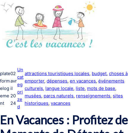
Un
plate
02
attractions touristiques locales
, 
budget
, 
choses à
cat
form
avr
emporter
, 
dépenses
, 
en vacances
, 
événements
eg
elog
il
culturels
, 
langue locale
, 
liste
, 
mots de base
, 
ori
eme
20
musées
, 
parcs naturels
, 
renseignements
, 
sites
ze
nt
24
historiques
, 
vacances
d
En Vacances : Profitez de