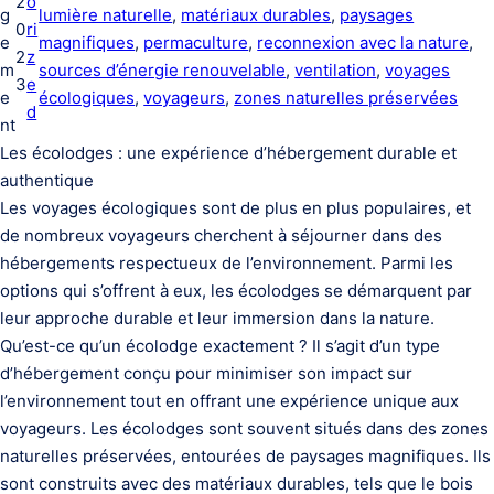
2
o
g
lumière naturelle
, 
matériaux durables
, 
paysages
0
ri
e
magnifiques
, 
permaculture
, 
reconnexion avec la nature
, 
2
z
m
sources d’énergie renouvelable
, 
ventilation
, 
voyages
3
e
e
écologiques
, 
voyageurs
, 
zones naturelles préservées
d
nt
Les écolodges : une expérience d’hébergement durable et
authentique
Les voyages écologiques sont de plus en plus populaires, et
de nombreux voyageurs cherchent à séjourner dans des
hébergements respectueux de l’environnement. Parmi les
options qui s’offrent à eux, les écolodges se démarquent par
leur approche durable et leur immersion dans la nature.
Qu’est-ce qu’un écolodge exactement ? Il s’agit d’un type
d’hébergement conçu pour minimiser son impact sur
l’environnement tout en offrant une expérience unique aux
voyageurs. Les écolodges sont souvent situés dans des zones
naturelles préservées, entourées de paysages magnifiques. Ils
sont construits avec des matériaux durables, tels que le bois