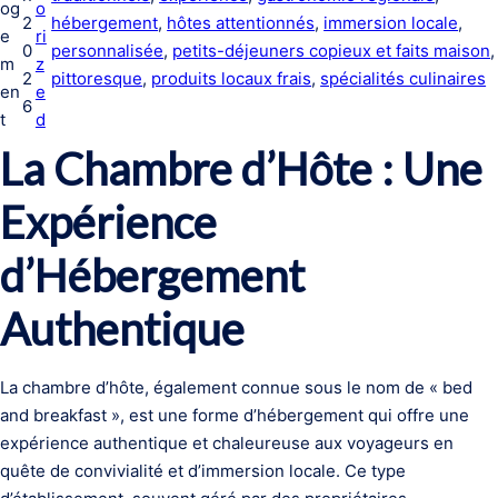
og
o
2
hébergement
, 
hôtes attentionnés
, 
immersion locale
, 
e
ri
0
personnalisée
, 
petits-déjeuners copieux et faits maison
,
m
z
2
pittoresque
, 
produits locaux frais
, 
spécialités culinaires
en
e
6
t
d
La Chambre d’Hôte : Une
Expérience
d’Hébergement
Authentique
La chambre d’hôte, également connue sous le nom de « bed
and breakfast », est une forme d’hébergement qui offre une
expérience authentique et chaleureuse aux voyageurs en
quête de convivialité et d’immersion locale. Ce type