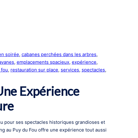
en soirée
, 
cabanes perchées dans les arbres
, 
avanes
, 
emplacements spacieux
, 
expérience
, 
 fou
, 
restauration sur place
, 
services
, 
spectacles
, 
Une Expérience
ure
u pour ses spectacles historiques grandioses et
g au Puy du Fou offre une expérience tout aussi