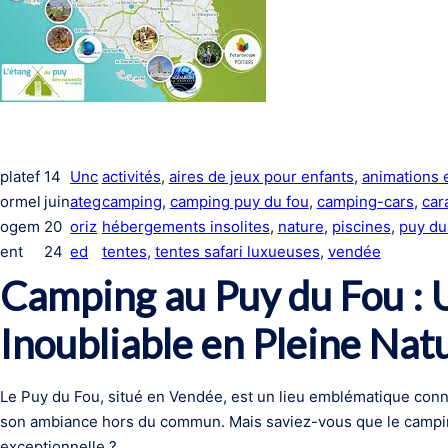
platef
14
Unc
activités
, 
aires de jeux pour enfants
, 
animations 
ormel
juin
ateg
camping
, 
camping puy du fou
, 
camping-cars
, 
car
ogem
20
oriz
hébergements insolites
, 
nature
, 
piscines
, 
puy du
ent
24
ed
tentes
, 
tentes safari luxueuses
, 
vendée
Camping au Puy du Fou : 
Inoubliable en Pleine Nat
Le Puy du Fou, situé en Vendée, est un lieu emblématique conn
son ambiance hors du commun. Mais saviez-vous que le campin
exceptionnelle ?