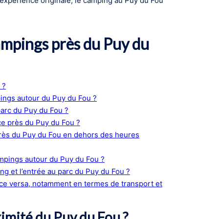
expérience originale, le camping au Puy du Fou
 campings près du Puy du
 ?
ings autour du Puy du Fou ?
parc du Puy du Fou ?
e près du Puy du Fou ?
près du Puy du Fou en dehors des heures
mpings autour du Puy du Fou ?
ng et l’entrée au parc du Puy du Fou ?
ce versa, notamment en termes de transport et
ximité du Puy du Fou ?