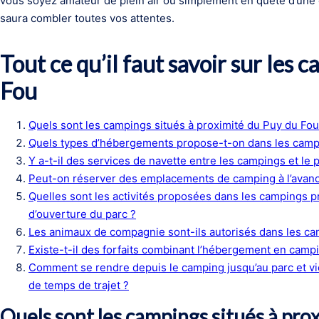
vous soyez amateur de plein air ou simplement en quête d’une 
saura combler toutes vos attentes.
Tout ce qu’il faut savoir sur les
Fou
Quels sont les campings situés à proximité du Puy du Fou
Quels types d’hébergements propose-t-on dans les camp
Y a-t-il des services de navette entre les campings et le 
Peut-on réserver des emplacements de camping à l’avanc
Quelles sont les activités proposées dans les campings 
d’ouverture du parc ?
Les animaux de compagnie sont-ils autorisés dans les ca
Existe-t-il des forfaits combinant l’hébergement en campi
Comment se rendre depuis le camping jusqu’au parc et vi
de temps de trajet ?
Quels sont les campings situés à pro