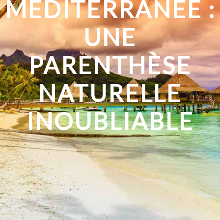
MÉDITERRANÉE :
UNE
PARENTHÈSE
NATURELLE
INOUBLIABLE