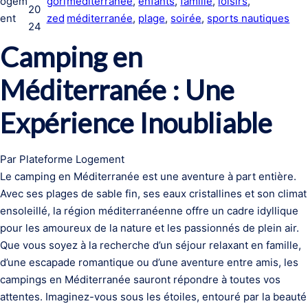
ogem
gori
méditerranée
, 
enfants
, 
famille
, 
loisirs
, 
20
ent
zed
méditerranée
, 
plage
, 
soirée
, 
sports nautiques
24
Camping en
Méditerranée : Une
Expérience Inoubliable
Par Plateforme Logement
Le camping en Méditerranée est une aventure à part entière.
Avec ses plages de sable fin, ses eaux cristallines et son climat
ensoleillé, la région méditerranéenne offre un cadre idyllique
pour les amoureux de la nature et les passionnés de plein air.
Que vous soyez à la recherche d’un séjour relaxant en famille,
d’une escapade romantique ou d’une aventure entre amis, les
campings en Méditerranée sauront répondre à toutes vos
attentes. Imaginez-vous sous les étoiles, entouré par la beauté