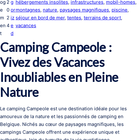
og
2
g
hébergements insolites
, 
infrastructures
, 
mobil-homes
, 
e
0
or
montagnes
, 
nature
, 
paysages magnifiques
, 
piscine
, 
m
2
iz
séjour en bord de mer
, 
tentes
, 
terrains de sport
, 
en
4
e
vacances
t
d
Camping Campeole :
Vivez des Vacances
Inoubliables en Pleine
Nature
Le camping Campeole est une destination idéale pour les
amoureux de la nature et les passionnés de camping en
Belgique. Nichés au cœur de paysages magnifiques, les
campings Campeole offrent une expérience unique et
authentique, loin du tumulte de la vie quotidienne.