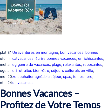
plat
31
Un
aventures en montagne
, 
bon vacances
, 
bonnes
efor
m
cat
vacances
, 
écrire bonnes vacances
, 
enrichissantes
, 
mel
ar
eg
genre de vacances
, 
plage
, 
relaxantes
, 
reposantes
, 
oge
s
ori
retraites bien-être
, 
séjours culturels en ville
, 
me
20
ze
souhaiter agréable séjour
, 
spas
, 
temps libre
, 
nt
24
d
vacances
Bonnes Vacances –
Profitez de Votre Temps