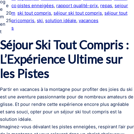
og
e
co
pistes enneigées
, 
rapport qualité-prix
, 
repas
, 
sejour
e
20
m
ski tout compris
, 
séjour ski tout compris
, 
séjour tout
m
25
pri
compris
, 
ski
, 
solution idéale
, 
vacances
en
s
t
Séjour Ski Tout Compris :
L’Expérience Ultime sur
les Pistes
Partir en vacances à la montagne pour profiter des joies du ski
est une aventure passionnante pour de nombreux amateurs de
glisse. Et pour rendre cette expérience encore plus agréable
et sans souci, opter pour un séjour ski tout compris est la
solution idéale.
Imaginez-vous dévalant les pistes enneigées, respirant l’air pur