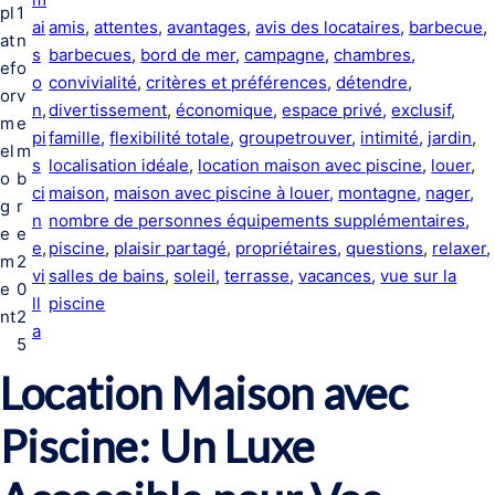
pl
1
ai
amis
, 
attentes
, 
avantages
, 
avis des locataires
, 
barbecue
, 
at
n
s
barbecues
, 
bord de mer
, 
campagne
, 
chambres
, 
ef
o
o
convivialité
, 
critères et préférences
, 
détendre
, 
or
v
n
, 
divertissement
, 
économique
, 
espace privé
, 
exclusif
, 
m
e
pi
famille
, 
flexibilité totale
, 
groupetrouver
, 
intimité
, 
jardin
, 
el
m
s
localisation idéale
, 
location maison avec piscine
, 
louer
, 
o
b
ci
maison
, 
maison avec piscine à louer
, 
montagne
, 
nager
, 
g
r
n
nombre de personnes équipements supplémentaires
, 
e
e
e
, 
piscine
, 
plaisir partagé
, 
propriétaires
, 
questions
, 
relaxer
,
m
2
vi
salles de bains
, 
soleil
, 
terrasse
, 
vacances
, 
vue sur la
e
0
ll
piscine
nt
2
a
5
Location Maison avec
Piscine: Un Luxe