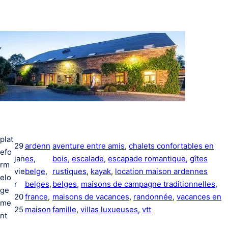
plat
29
ardenn
aventure entre amis
, 
chalets confortables en
efo
jan
es
, 
bois
, 
escalade
, 
escapade romantique
, 
gîtes
rm
vie
belge
, 
rustiques
, 
kayak
, 
location maison ardennes
elo
r
belges
, 
belges
, 
maisons de campagne traditionnelles
, 
ge
20
france
, 
maisons de vacances
, 
randonnée
, 
vacances en
me
25
maison
famille
, 
villas luxueuses
, 
vtt
nt