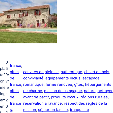
0
france
, 
pla
5
gîtes
activités de plein air
, 
authentique
, 
chalet en bois
, 
tef
fé
de
convivialité
, 
équipements inclus
, 
escapade
or
vr
france
, 
romantique
, 
ferme rénovée
, 
gîtes
, 
hébergements
me
ie
gites
de charme
, 
maison de campagne
, 
nature
, 
nettoyer
log
r
de
avant de partir
, 
produits locaux
, 
régions rurales
, 
em
2
france
réservation à l’avance
, 
respect des règles de la
en
0
s
, 
maison
, 
séjour en famille
, 
tranquillité
t
2