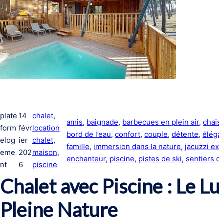
plate
14
chalet
, 
amis
, 
baignade
, 
barbecues en plein air
, 
chai
form
févr
location
bord de l’eau
, 
confort
, 
couple
, 
détente
, 
élég
elog
ier
chalet
, 
famille
, 
immersion dans la nature
, 
jacuzzi e
eme
202
maison
, 
enchanteur
, 
piscine
, 
pistes de ski
, 
sentiers
nt
6
piscine
Chalet avec Piscine : Le L
Pleine Nature