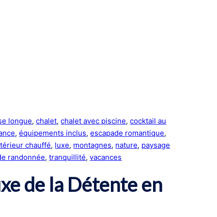
se longue
, 
chalet
, 
chalet avec piscine
, 
cocktail au
ance
, 
équipements inclus
, 
escapade romantique
, 
xtérieur chauffé
, 
luxe
, 
montagnes
, 
nature
, 
paysage
 de randonnée
, 
tranquillité
, 
vacances
uxe de la Détente en