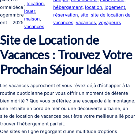
, 
location
, 
ormel
déce
hébergement
, 
location
, 
logement
, 
louer
, 
ogem
mbre
réservation
, 
site
, 
site de location de
maison
, 
ent
2025
vacances
, 
vacances
, 
voyageurs
vacances
Site de Location de
Vacances : Trouvez Votre
Prochain Séjour Idéal
Les vacances approchent et vous rêvez déjà d’échapper à la
routine quotidienne pour vous offrir un moment de détente
bien mérité ? Que vous préfériez une escapade à la montagne,
une retraite en bord de mer ou une découverte urbaine, un
site de location de vacances peut être votre meilleur allié pour
trouver l’hébergement parfait.
Ces sites en ligne regorgent d’une multitude d’options