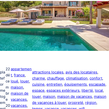
22
appartemen
pla
attractions locales
, 
avis des locataires
, 
dé
t
, 
france
, 
tef
charme
, 
chauffage
, 
climatisation
, 
confort
, 
ce
loué
, 
louer
, 
or
cuisine
, 
entretien
, 
équipements
, 
escapade
, 
m
maison
, 
me
espace
, 
espaces extérieurs
, 
liberté
, 
local
, 
br
maison de
log
louer
, 
maison
, 
maison de vacances
, 
maison
e
vacances
, 
em
de vacances à louer
, 
propreté
, 
région
, 
20
vacances
, 
ent
temps
, 
vacance
, 
vacances
, 
wifi