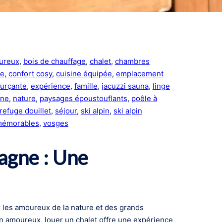
ureux
, 
bois de chauffage
, 
chalet
, 
chambres
ée
, 
confort cosy
, 
cuisine équipée
, 
emplacement
urçante
, 
expérience
, 
famille
, 
jacuzzi sauna
, 
linge
gne
, 
nature
, 
paysages époustouflants
, 
poêle à
refuge douillet
, 
séjour
, 
ski alpin
, 
ski alpin
mémorables
, 
vosges
agne : Une
r les amoureux de la nature et des grands
en amoureux, louer un chalet offre une expérience