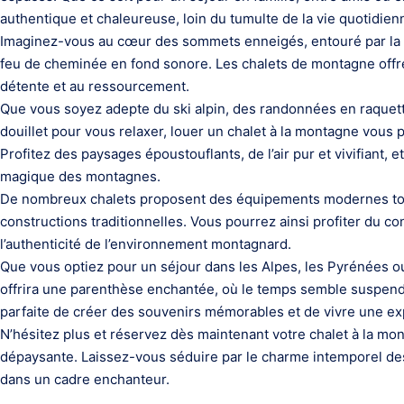
authentique et chaleureuse, loin du tumulte de la vie quotidien
Imaginez-vous au cœur des sommets enneigés, entouré par la tr
feu de cheminée en fond sonore. Les chalets de montagne offren
détente et au ressourcement.
Que vous soyez adepte du ski alpin, des randonnées en raquett
douillet pour vous relaxer, louer un chalet à la montagne vous
Profitez des paysages époustouflants, de l’air pur et vivifiant,
magique des montagnes.
De nombreux chalets proposent des équipements modernes tou
constructions traditionnelles. Vous pourrez ainsi profiter du co
l’authenticité de l’environnement montagnard.
Que vous optiez pour un séjour dans les Alpes, les Pyrénées o
offrira une parenthèse enchantée, où le temps semble suspendu 
parfaite de créer des souvenirs mémorables et de vivre une ex
N’hésitez plus et réservez dès maintenant votre chalet à la m
dépaysante. Laissez-vous séduire par le charme intemporel des c
dans un cadre enchanteur.