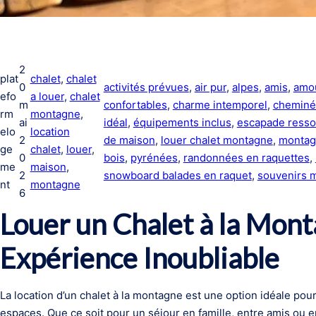
2
plat
chalet
, 
chalet
0
activités prévues
, 
air pur
, 
alpes
, 
amis
, 
amo
efo
a louer
, 
chalet
m
confortables
, 
charme intemporel
, 
chemin
rm
montagne
, 
ai
idéal
, 
équipements inclus
, 
escapade resso
elo
location
2
de maison
, 
louer chalet montagne
, 
monta
ge
chalet
, 
louer
, 
0
bois
, 
pyrénées
, 
randonnées en raquettes
, 
me
maison
, 
2
snowboard balades en raquet
, 
souvenirs 
nt
montagne
6
Louer un Chalet à la Mont
Expérience Inoubliable
La location d’un chalet à la montagne est une option idéale pou
espaces. Que ce soit pour un séjour en famille, entre amis ou 