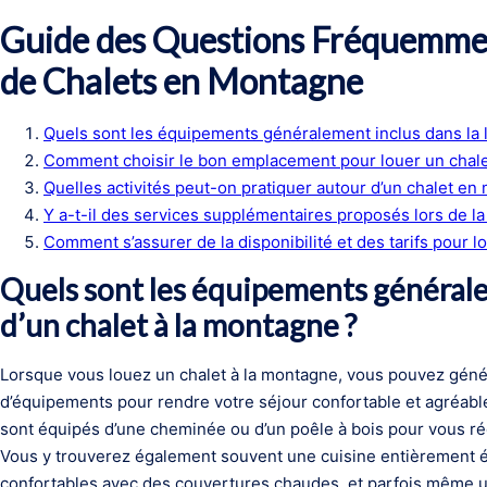
Guide des Questions Fréquemmen
de Chalets en Montagne
Quels sont les équipements généralement inclus dans la l
Comment choisir le bon emplacement pour louer un chale
Quelles activités peut-on pratiquer autour d’un chalet en
Y a-t-il des services supplémentaires proposés lors de la 
Comment s’assurer de la disponibilité et des tarifs pour l
Quels sont les équipements générale
d’un chalet à la montagne ?
Lorsque vous louez un chalet à la montagne, vous pouvez gén
d’équipements pour rendre votre séjour confortable et agréabl
sont équipés d’une cheminée ou d’un poêle à bois pour vous ré
Vous y trouverez également souvent une cuisine entièrement 
confortables avec des couvertures chaudes, et parfois même u