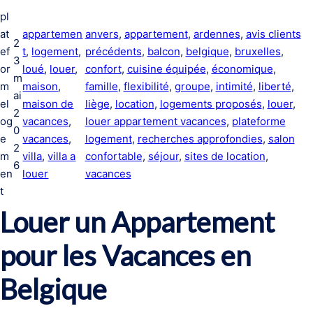
pl
at
appartemen
anvers
, 
appartement
, 
ardennes
, 
avis clients
2
ef
t
, 
logement
, 
précédents
, 
balcon
, 
belgique
, 
bruxelles
, 
3
or
loué
, 
louer
, 
confort
, 
cuisine équipée
, 
économique
, 
m
m
maison
, 
famille
, 
flexibilité
, 
groupe
, 
intimité
, 
liberté
, 
ai
el
maison de
liège
, 
location
, 
logements proposés
, 
louer
, 
2
og
vacances
, 
louer appartement vacances
, 
plateforme
0
e
vacances
, 
logement
, 
recherches approfondies
, 
salon
2
m
villa
, 
villa a
confortable
, 
séjour
, 
sites de location
, 
6
en
louer
vacances
t
Louer un Appartement
pour les Vacances en
Belgique