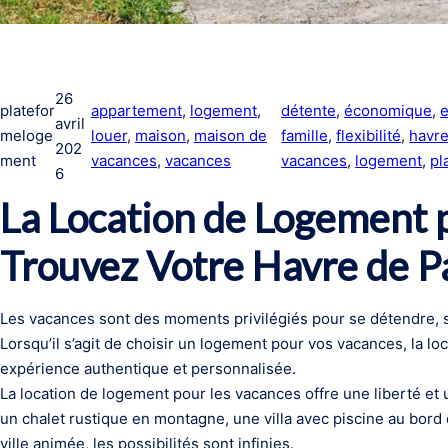
26
platefor
appartement
, 
logement
, 
détente
, 
économique
, 
avril
meloge
louer
, 
maison
, 
maison de
famille
, 
flexibilité
, 
havre
202
ment
vacances
, 
vacances
vacances
, 
logement
, 
pl
6
La Location de Logement p
Trouvez Votre Havre de P
Les vacances sont des moments privilégiés pour se détendre, 
Lorsqu’il s’agit de choisir un logement pour vos vacances, la lo
expérience authentique et personnalisée.
La location de logement pour les vacances offre une liberté et 
un chalet rustique en montagne, une villa avec piscine au bor
ville animée, les possibilités sont infinies.