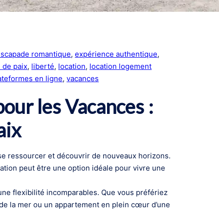
escapade romantique
, 
expérience authentique
, 
 de paix
, 
liberté
, 
location
, 
location logement
ateformes en ligne
, 
vacances
our les Vacances :
aix
se ressourcer et découvrir de nouveaux horizons.
cation peut être une option idéale pour vivre une
une flexibilité incomparables. Que vous préfériez
d de la mer ou un appartement en plein cœur d’une