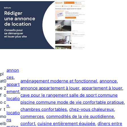
annon
pl
ces
, 
at
0
aménagement moderne et fonctionnel
, 
annonce
, 
appart
e
2
annonce appartement à louer
, 
appartement à louer
, 
ement
, 
f
o
cave pour le rangement salle de sport commune
locatio
o
c
piscine commune mode de vie confortable pratique
, 
n
, 
r
t
chambres confortables
, 
chez-vous chaleureux
, 
locatio
m
o
commerces
, 
commodités de la vie quotidienne
, 
ns
el
b
confort
, 
cuisine entièrement équipée
, 
dîners entre
maiso