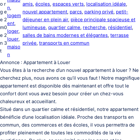
o
r
amis
, 
écoles
, 
espaces verts
, 
localisation idéale
, 
n
, 
g
e
nouvel appartement
, 
parcs
, 
parking privé
, 
petit-
logem
e
2
déjeuner en plein air
, 
pièce principale spacieuse et
ent
, 
m
0
lumineuse
, 
quartier calme
, 
recherche
, 
résidentiel
, 
loger
, 
e
2
salles de bains modernes et élégantes
, 
terrasse
louer
, 
n
3
privée
, 
transports en commun
maiso
t
n
Annonce : Appartement à Louer
Vous êtes à la recherche d’un nouvel appartement à louer ? Ne
cherchez plus, nous avons ce qu’il vous faut ! Notre magnifique
appartement est disponible dès maintenant et offre tout le
confort dont vous avez besoin pour créer un chez-vous
chaleureux et accueillant.
Situé dans un quartier calme et résidentiel, notre appartement
bénéficie d’une localisation idéale. Proche des transports en
commun, des commerces et des écoles, il vous permettra de
profiter pleinement de toutes les commodités de la vie