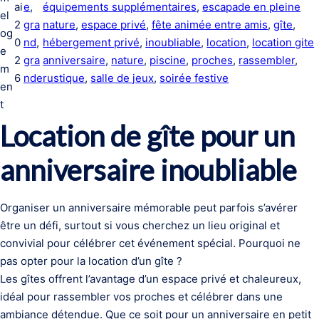
ai
e
, 
équipements supplémentaires
, 
escapade en pleine
el
2
gra
nature
, 
espace privé
, 
fête animée entre amis
, 
gîte
, 
og
0
nd
, 
hébergement privé
, 
inoubliable
, 
location
, 
location gite
e
2
gra
anniversaire
, 
nature
, 
piscine
, 
proches
, 
rassembler
, 
m
6
nde
rustique
, 
salle de jeux
, 
soirée festive
en
t
Location de gîte pour un
anniversaire inoubliable
Organiser un anniversaire mémorable peut parfois s’avérer
être un défi, surtout si vous cherchez un lieu original et
convivial pour célébrer cet événement spécial. Pourquoi ne
pas opter pour la location d’un gîte ?
Les gîtes offrent l’avantage d’un espace privé et chaleureux,
idéal pour rassembler vos proches et célébrer dans une
ambiance détendue. Que ce soit pour un anniversaire en petit