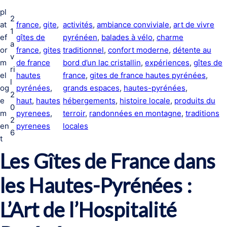
pl
2
at
france
, 
gite
, 
activités
, 
ambiance conviviale
, 
art de vivre
1
ef
gîtes de
pyrénéen
, 
balades à vélo
, 
charme
a
or
france
, 
gites
traditionnel
, 
confort moderne
, 
détente au
v
m
de france
bord d’un lac cristallin
, 
expériences
, 
gîtes de
ri
el
hautes
france
, 
gites de france hautes pyrénées
, 
l
og
pyrénées
, 
grands espaces
, 
hautes-pyrénées
, 
2
e
haut
, 
hautes
hébergements
, 
histoire locale
, 
produits du
0
m
pyrenees
, 
terroir
, 
randonnées en montagne
, 
traditions
2
en
pyrenees
locales
6
t
Les Gîtes de France dans
les Hautes-Pyrénées :
L’Art de l’Hospitalité